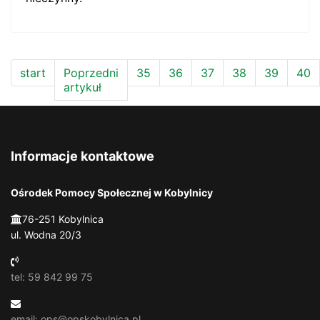
start
Poprzedni
35
36
37
38
39
40
artykuł
Informacje kontaktowe
Ośrodek Pomocy Społecznej w Kobylnicy
76-251 Kobylnica
ul. Wodna 20/3
tel: 59 842 99 75
email: ops@opskobylnica.pl