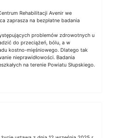
ntrum Rehabilitacji Avenir we
ca zaprasza na bezpłatne badania
występujących problemów zdrowotnych u
dzić do przeciążeń, bólu, a w
adu kostno-mięśniowego. Dlatego tak
wanie nieprawidłowości. Badania
zkałych na terenie Powiatu Słupskiego.
życie ustawa z dnia 12 września 2025 r.