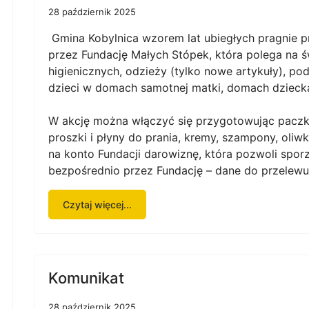
28 październik 2025
Gmina Kobylnica wzorem lat ubiegłych pragnie pr
przez Fundację Małych Stópek, która polega na ś
higienicznych, odzieży (tylko nowe artykuły), po
dzieci w domach samotnej matki, domach dziecka 
W akcję można włączyć się przygotowując paczkę 
proszki i płyny do prania, kremy, szampony, oliwki
na konto Fundacji darowiznę, która pozwoli spor
bezpośrednio przez Fundację – dane do przelewu
Czytaj więcej...
Komunikat
28 październik 2025