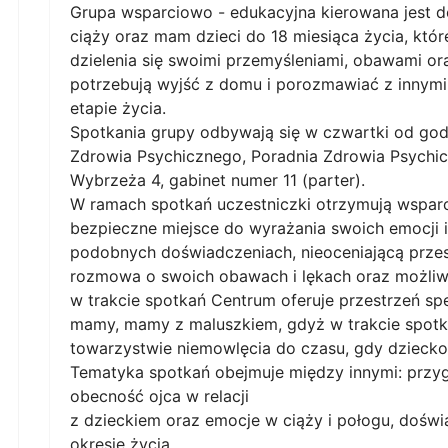
Grupa wsparciowo - edukacyjna kierowana jest d
ciąży oraz mam dzieci do 18 miesiąca życia, któr
dzielenia się swoimi przemyśleniami, obawami ora
potrzebują wyjść z domu i porozmawiać z innym
etapie życia.
Spotkania grupy odbywają się w czwartki od god
Zdrowia Psychicznego, Poradnia Zdrowia Psychi
Wybrzeża 4, gabinet numer 11 (parter).
W ramach spotkań uczestniczki otrzymują wsparc
bezpieczne miejsce do wyrażania swoich emocji i
podobnych doświadczeniach, nieoceniającą przes
rozmowa o swoich obawach i lękach oraz możliwo
w trakcie spotkań Centrum oferuje przestrzeń sp
mamy, mamy z maluszkiem, gdyż w trakcie spot
towarzystwie niemowlęcia do czasu, gdy dziecko
Tematyka spotkań obejmuje między innymi: przyg
obecność ojca w relacji
z dzieckiem oraz emocje w ciąży i połogu, doś
okresie życia.