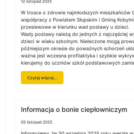
12 listopad 2025
W trosce o zdrowie najmłodszych mieszkańców Ce
współpracy z Powiatem Słupskim i Gminą Kobylni
przesiewowe w kierunku wad postawy u dzieci.
Wady postawy należą do jednych z najczęściej 
dzieci w wieku szkolnym. Nieleczone mogą prowa
późniejszym okresie do poważnych schorzeń ukł
ważna jest wczesna profilaktyka i szybkie wykry
kierujemy do uczniów szkół podstawowych zamies
Czytaj więcej...
Informacja o bonie ciepłowniczym
05 listopad 2025
Informujemy, że 30 września 2025 roku weszła w 