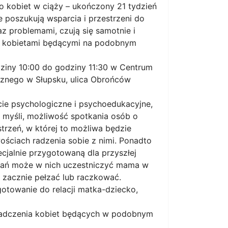
o kobiet w ciąży – ukończony 21 tydzień
e poszukują wsparcia i przestrzeni do
z problemami, czują się samotnie i
i kobietami będącymi na podobnym
ziny 10:00 do godziny 11:30 w Centrum
cznego w Słupsku, ulica Obrońców
ie psychologiczne i psychoedukacyjne,
 myśli, możliwość spotkania osób o
trzeń, w której to możliwa będzie
ściach radzenia sobie z nimi. Ponadto
ecjalnie przygotowaną dla przyszłej
kań może w nich uczestniczyć mama w
 zacznie pełzać lub raczkować.
otowanie do relacji matka-dziecko,
wiadczenia kobiet będących w podobnym