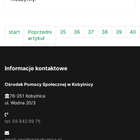
start
Poprzedni
35
36
37
38
39
40
artykuł
Informacje kontaktowe
Ośrodek Pomocy Społecznej w Kobylnicy
76-251 Kobylnica
ul. Wodna 20/3
tel: 59 842 99 75
email: ops@opskobylnica.pl