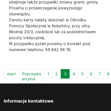
obejmuje także przypadki zmiany granic gminy.
Prosimy o przestrzeganie powyższego
obowiązku.
Zwrotu karty należy dokonać w Ośrodku
Pomocy Społecznej w Kobylnicy, przy ulicy
Wodnej 20/3, osobiście lub za pośrednictwem
poczty tradycyjnej.
W przypadku pytań prosimy o kontakt pod
numerem telefonu: 59 842 96 16.
start
Poprzedni
1
2
3
4
5
6
7
8
artykuł
Informacje kontaktowe