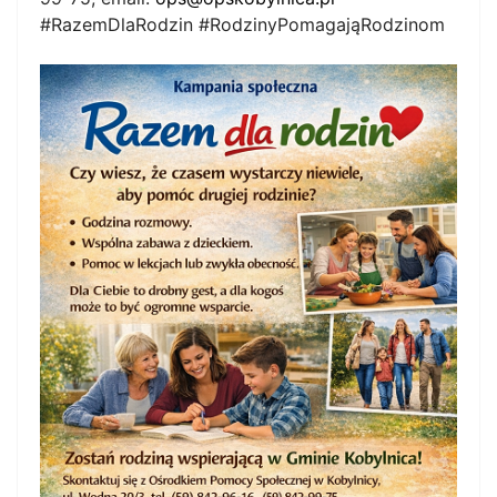
#RazemDlaRodzin #RodzinyPomagająRodzinom