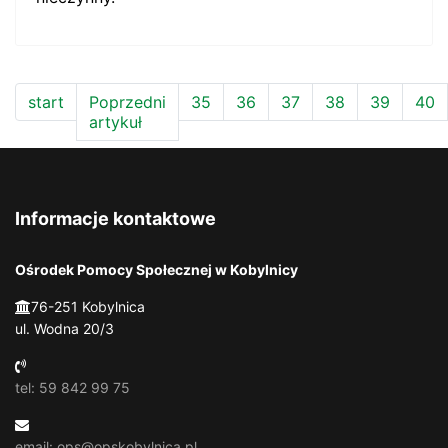
start
Poprzedni
35
36
37
38
39
40
artykuł
Informacje kontaktowe
Ośrodek Pomocy Społecznej w Kobylnicy
76-251 Kobylnica
ul. Wodna 20/3
tel: 59 842 99 75
email: ops@opskobylnica.pl