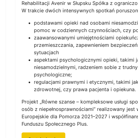
Rehabilitacji Avenir w Słupsku Spółka z ogranicz
W trakcie dwóch intensywnych spotkań poruszone
podstawami opieki nad osobami niesamodziel
pomoc w codziennych czynnościach, czy p
zaawansowanymi umiejętnościami opiekuńczy
przemieszczania, zapewnieniem bezpieczeńs
sytuacjach
aspektami psychologicznymi opieki, takimi 
niesamodzielnymi, radzeniem sobie z trudn
psychologiczne;
regulacjami prawnymi i etycznymi, takimi j
zdrowotnej, czy prawa pacjenta i opiekuna.
Projekt „Równe szanse – kompleksowe usługi spo
osób z niepełnosprawnościami” realizowany jes
Europejskie dla Pomorza 2021–2027 i współfina
Funduszu Społecznego Plus.