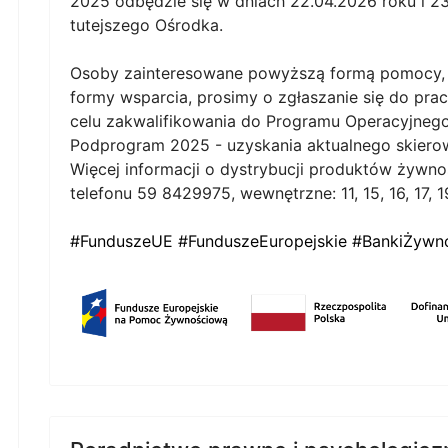
2025 odbędzie się w dniach 22.04.2026 roku i 23.
tutejszego Ośrodka.
Osoby zainteresowane powyższą formą pomocy, kt
formy wsparcia, prosimy o zgłaszanie się do pra
celu zakwalifikowania do Programu Operacyjne
Podprogram 2025 - uzyskania aktualnego skiero
Więcej informacji o dystrybucji produktów ży
telefonu 59 8429975, wewnętrzne: 11, 15, 16, 17, 1
#FunduszeUE
#FunduszeEuropejskie
#BankiŻywn