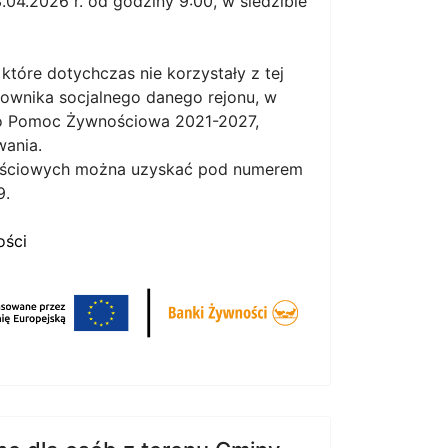
04.2026 r. od godziny 9:00, w siedzibie
óre dotychczas nie korzystały z tej
cownika socjalnego danego rejonu, w
go Pomoc Żywnościowa 2021-2027,
wania.
wnościowych można uzyskać pod numerem
9.
ości