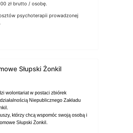
00 zł brutto / osobę.
osztów psychoterapii prowadzonej
.
mowe Słupski Żonkil
 wolontariat w postaci zbiórek
 działalnością N
iepublicznego
Z
akładu
kil.
iuszy, którzy chcą wspomóc swoją osobą i
omowe Słupski Żonkil.