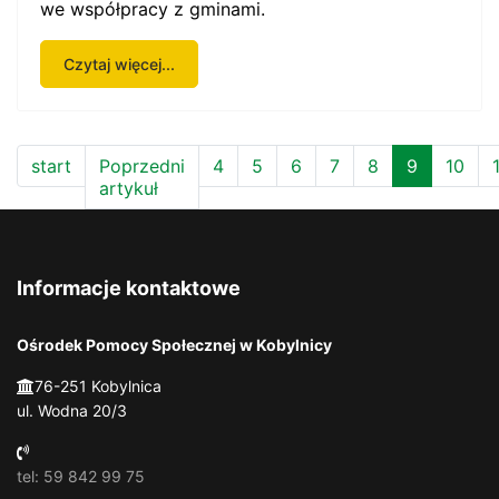
we współpracy z gminami.
Czytaj więcej...
start
Poprzedni
4
5
6
7
8
9
10
artykuł
Informacje kontaktowe
Ośrodek Pomocy Społecznej w Kobylnicy
76-251 Kobylnica
ul. Wodna 20/3
tel: 59 842 99 75