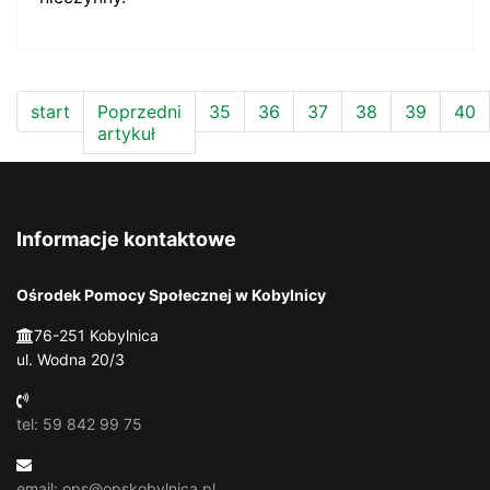
start
Poprzedni
35
36
37
38
39
40
artykuł
Informacje kontaktowe
Ośrodek Pomocy Społecznej w Kobylnicy
76-251 Kobylnica
ul. Wodna 20/3
tel: 59 842 99 75
email: ops@opskobylnica.pl