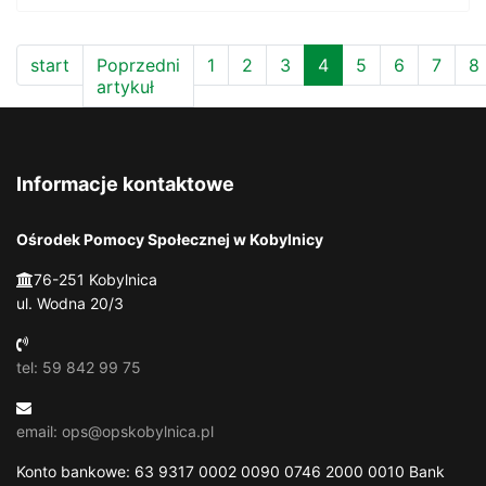
start
Poprzedni
1
2
3
4
5
6
7
8
artykuł
Informacje kontaktowe
Ośrodek Pomocy Społecznej w Kobylnicy
76-251 Kobylnica
ul. Wodna 20/3
tel: 59 842 99 75
email: ops@opskobylnica.pl
Konto bankowe: 63 9317 0002 0090 0746 2000 0010 Bank