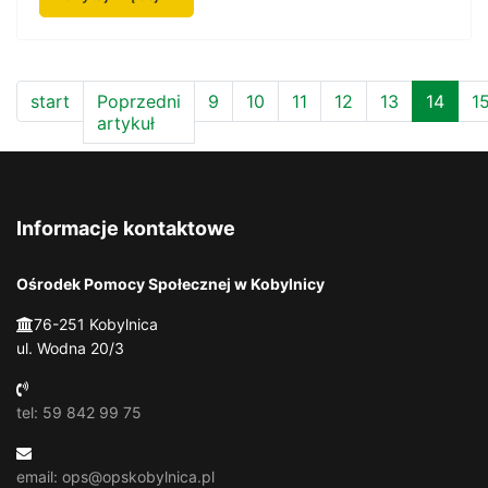
start
Poprzedni
9
10
11
12
13
14
1
artykuł
Informacje kontaktowe
Ośrodek Pomocy Społecznej w Kobylnicy
76-251 Kobylnica
ul. Wodna 20/3
tel: 59 842 99 75
email: ops@opskobylnica.pl