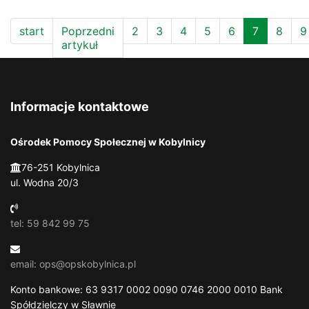
start
Poprzedni
2
3
4
5
6
7
8
9
artykuł
Informacje kontaktowe
Ośrodek Pomocy Społecznej w Kobylnicy
76-251 Kobylnica
ul. Wodna 20/3
tel: 59 842 99 75
email: ops@opskobylnica.pl
Konto bankowe: 63 9317 0002 0090 0746 2000 0010 Bank
Spółdzielczy w Sławnie