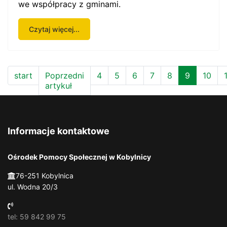
we współpracy z gminami.
Czytaj więcej...
start
Poprzedni
4
5
6
7
8
9
10
artykuł
Informacje kontaktowe
Ośrodek Pomocy Społecznej w Kobylnicy
76-251 Kobylnica
ul. Wodna 20/3
tel: 59 842 99 75