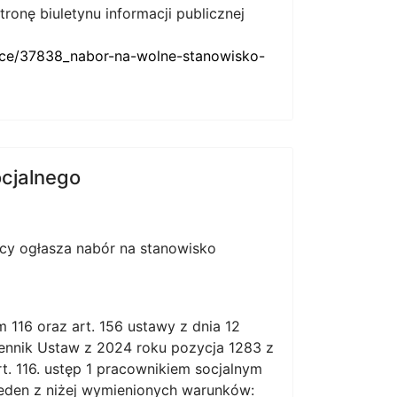
onę biuletynu informacji publicznej
race/37838_nabor-na-wolne-stanowisko-
cjalnego
cy ogłasza nabór na stanowisko
m 116 oraz art. 156 ustawy z dnia 12
ennik Ustaw z 2024 roku pozycja 1283 z
rt. 116. ustęp 1 pracownikiem socjalnym
jeden z niżej wymienionych warunków: