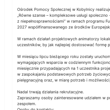
Ośrodek Pomocy Społecznej w Kobylnicy realizuj
„Równe szanse – kompleksowe usługi społeczno -
z niepełnosprawnościami” w ramach programu Fu
2027 współfinansowanego ze środków Europejsk
W ramach działań projektowych animatorzy lokal
uczestników, by jak najlepiej dostosować formę p
W miesiącu lipcu bieżącego roku zostały uruchom
wymagających wsparcia w codziennym funkcjono
miesięcznie przypadających na 1 uczestnika proj
w zaspokajaniu podstawowych potrzeb życiowyc
pielęgnacyjną oraz, w miarę potrzeb i możliwośc
Nadal trwają działania rekrutacyjne.
Zapraszamy osoby zainteresowane udziałem w pr
zespołem.
Osoby do kontaktu: