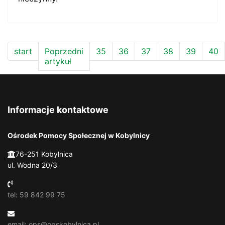
start
Poprzedni
35
36
37
38
39
40
artykuł
Informacje kontaktowe
Ośrodek Pomocy Społecznej w Kobylnicy
76-251 Kobylnica
ul. Wodna 20/3
tel: 59 842 99 75
email: ops@opskobylnica.pl