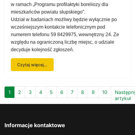
w ramach „Programu profilaktyki boreliozy dla
mieszkańców powiatu słupskiego”.
Udział w badaniach możliwy będzie wyłącznie po
wcześniejszym kontakcie telefonicznym pod
numerem telefonu 59 8429975, wewnętrzny 24. Ze
względu na ograniczoną liczbę miejsc, o udziale
decyduje kolejność zgłoszeń.
Czytaj więcej...
1
2
3
4
5
6
7
8
9
10
Następn
artykuł
Informacje kontaktowe