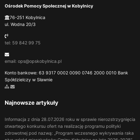
Ośrodek Pomocy Społecznej w Kobylnicy
76-251 Kobylnica
ul. Wodna 20/3
tel: 59 842 99 75
email: ops@opskobylnica.pl
Konto bankowe: 63 9317 0002 0090 0746 2000 0010 Bank
Spółdzielczy w Sławnie
Zobacz mapę strony
Wyślij email
Najnowsze artykuły
Informacja z dnia 28.07.2026 roku w sprawie nierozstrzygnięcia
otwartego konkursu ofert na realizację programu polityki
zdrowotnej pod nazwą: „Program wczesnego wykrywania raka
płuc wśród mieszkańców Gminy Kobylnica na lata 2026-2028”.