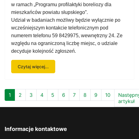
w ramach „Programu profilaktyki boreliozy dla
mieszkańców powiatu słupskiego”.
Udział w badaniach możliwy będzie wyłącznie po
wcześniejszym kontakcie telefonicznym pod
numerem telefonu 59 8429975, wewnętrzny 24. Ze
względu na ograniczoną liczbę miejsc, o udziale
decyduje kolejność zgłoszeń.
Czytaj więcej...
1
2
3
4
5
6
7
8
9
10
Następn
artykuł
Informacje kontaktowe