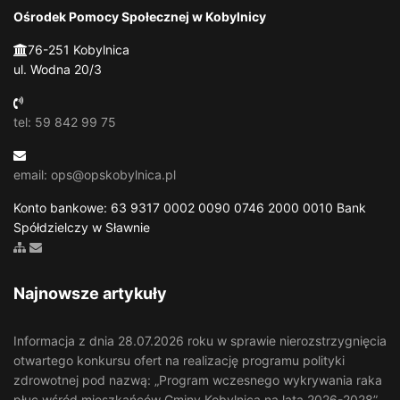
Ośrodek Pomocy Społecznej w Kobylnicy
76-251 Kobylnica
ul. Wodna 20/3
tel: 59 842 99 75
email: ops@opskobylnica.pl
Konto bankowe: 63 9317 0002 0090 0746 2000 0010 Bank
Spółdzielczy w Sławnie
Zobacz mapę strony
Wyślij email
Najnowsze artykuły
Informacja z dnia 28.07.2026 roku w sprawie nierozstrzygnięcia
otwartego konkursu ofert na realizację programu polityki
zdrowotnej pod nazwą: „Program wczesnego wykrywania raka
płuc wśród mieszkańców Gminy Kobylnica na lata 2026-2028”.