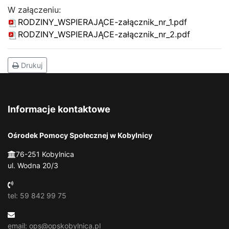
W załączeniu:
RODZINY_WSPIERAJĄCE-załącznik_nr_1.pdf
RODZINY_WSPIERAJĄCE-załącznik_nr_2.pdf
Drukuj
Informacje kontaktowe
Ośrodek Pomocy Społecznej w Kobylnicy
76-251 Kobylnica
ul. Wodna 20/3
tel: 59 842 99 75
email: ops@opskobylnica.pl