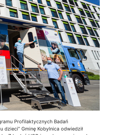
gramu Profilaktycznych Badań
 dzieci” Gminę Kobylnica odwiedził