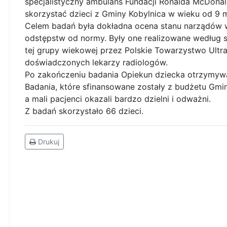
specjalistyczny ambulans Fundacji Ronalda McDona
skorzystać dzieci z Gminy Kobylnica w wieku od 9 mi
Celem badań była dokładna ocena stanu narządów 
odstępstw od normy. Były one realizowane według
tej grupy wiekowej przez Polskie Towarzystwo Ult
doświadczonych lekarzy radiologów.
Po zakończeniu badania Opiekun dziecka otrzymywał
Badania, które sfinansowane zostały z budżetu Gmin
a mali pacjenci okazali bardzo dzielni i odważni.
Z badań skorzystało 66 dzieci.
Drukuj