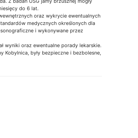
lda. Z badań USG jamy brzusznej mogły
esięcy do 6 lat.
wewnętrznych oraz wykrycie ewentualnych
 standardów medycznych określonych dla
rasonograficzne i wykonywane przez
 wyniki oraz ewentualne porady lekarskie.
y Kobylnica, były bezpieczne i bezbolesne,