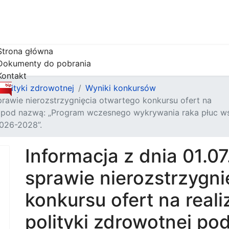
Strona główna
Dokumenty do pobrania
Kontakt
olityki zdrowotnej
Wyniki konkursów
prawie nierozstrzygnięcia otwartego konkursu ofert na
ej pod nazwą: „Program wczesnego wykrywania raka płuc w
026-2028”.
Informacja z dnia 01.0
sprawie nierozstrzygni
konkursu ofert na real
polityki zdrowotnej p