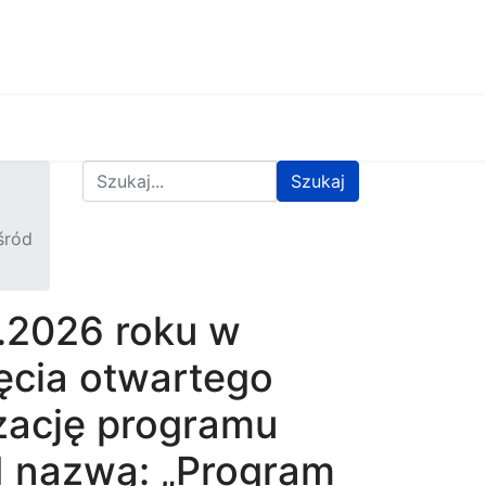
Znajdź na stronie
Szukaj
śród
7.2026 roku w
ęcia otwartego
izację programu
od nazwą: „Program