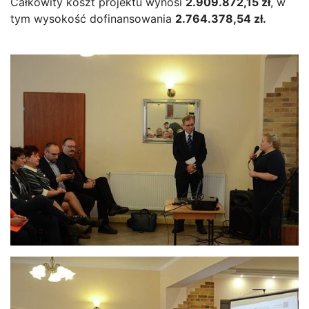
Całkowity koszt projektu wynosi
2.909.872,15 zł
, w
tym wysokość dofinansowania
2.764.378,54 zł.