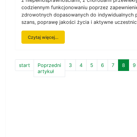
z niepełnosprawnościami, z chorobami przewlekł
codziennym funkcjonowaniu poprzez zapewnienie
zdrowotnych dopasowanych do indywidualnych po
szans, poprawę jakości życia i aktywne uczestni
Czytaj więcej...
start
Poprzedni
3
4
5
6
7
8
9
artykuł