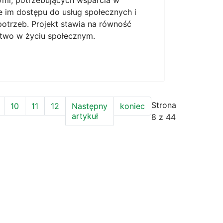
ymi, potrzebujących wsparcia w
 im dostępu do usług społecznych i
trzeb. Projekt stawia na równość
ctwo w życiu społecznym.
Strona
10
11
12
Następny
koniec
artykuł
8 z 44